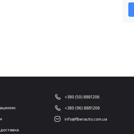
+380 (50) 8881206
рацюємо
+380 (96) 8881206
и
info@fiberauto.com.ua
і доставка