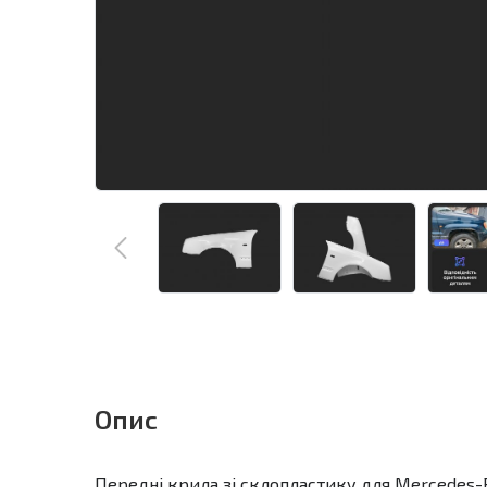
Опис
Передні крила зі склопластику для Mercedes-