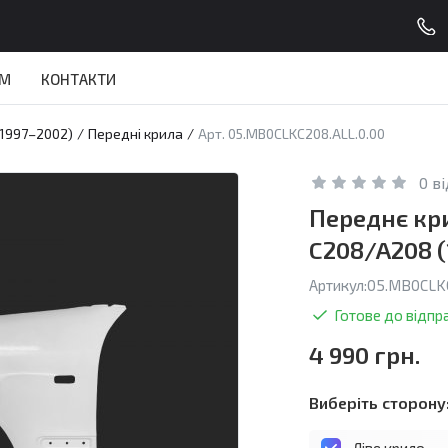
АМ
КОНТАКТИ
(1997–2002)
/
Передні крила
/
Арт. 05.MB0CLKC208.ALL.0.00
0 в
Переднє кр
C208/A208 (
Артикул:
05.MB0CLKC
Готове до відпр
4 990 грн.
Виберіть сторону