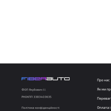
Про нас
Як ми п
ФОП Якубович І.І.
РНОКПП 3383403635
Переваг
Оплата 
Політика конфіденційності