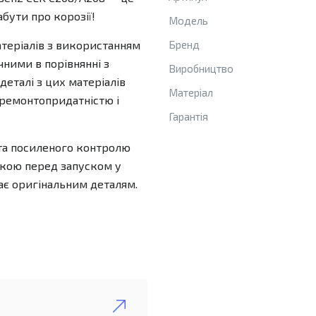
абути про корозії!
Модель
атеріалів з використанням
Бренд
чними в порівнянні з
Виробництво
 деталі з цих матеріалів
Матеріал
 ремонтопридатністю і
Гарантія
та посиленого контролю
овкою перед запуском у
ає оригінальним деталям.