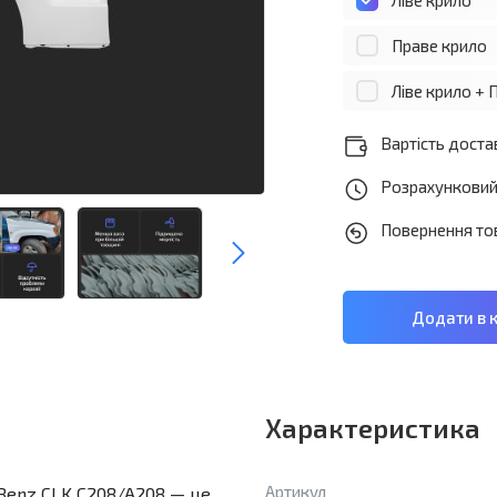
Ліве крило
Праве крило
Ліве крило + 
Вартість достав
Розрахунковий 
Повернення тов
Характеристика
Артикул
Benz CLK C208/A208 — це