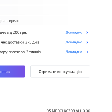
Праве крило
ки: від 200 грн.
Докладно
час доставки: 2-5 днів
Докладно
ару: протягом 2 тижнів
Докладно
Previous
Отримати консультацію
05.MB0CLKC208.ALL.0.00