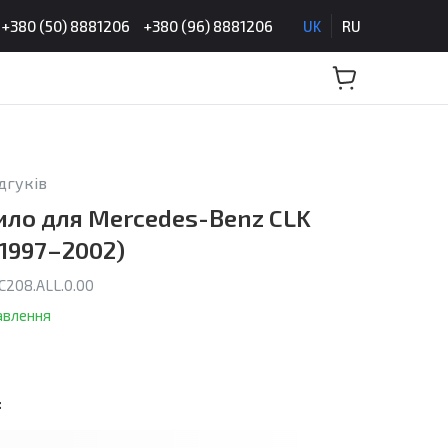
+380 (50) 8881206
+380 (96) 8881206
UK
RU
ідгуків
ило для Mercedes-Benz CLK
1997–2002)
208.ALL.0.00
авлення
: