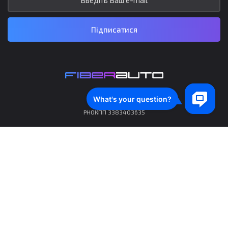
Підписатися
ФОП Якубович І.І.
РНОКПП 3383403635
Політика конфіденційності
Правила використання
Приймаємо до оплати: